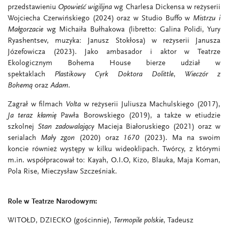
przedstawieniu
Opowieść wigilijna
wg Charlesa Dickensa w reżyserii
Wojciecha Czerwińskiego (2024) oraz w Studio Buffo w
Mistrzu i
Małgorzacie
wg Michaiła Bułhakowa (libretto:
Galina Polidi, Yury
Ryashentsev, muzyka: Janusz Stokłosa)
w reżyserii Janusza
Józefowicza (2023). Jako ambasador i aktor w Teatrze
Ekologicznym Bohema House bierze udział w
spektaklach
Plastikowy Cyrk Doktora Dolittle
,
Wieczór z
Bohemą
oraz
Adam
.
Zagrał w filmach
Volta
w reżyserii Juliusza Machulskiego (2017),
Ja teraz kłamię
Pawła Borowskiego (2019), a także w etiudzie
szkolnej
Stan zadowalający
Macieja Białoruskiego (2021) oraz w
serialach
Mały zgon
(2020) oraz
1670
(2023). Ma na swoim
koncie również występy w kilku wideoklipach. Twórcy, z którymi
m.in. współpracował to: Kayah, O.I.O, Kizo, Blauka, Maja Koman,
Pola Rise, Mieczysław Szcześniak.
Role w Teatrze Narodowym:
WITOŁD, DZIECKO (gościnnie)
,
Termopile polskie
, Tadeusz