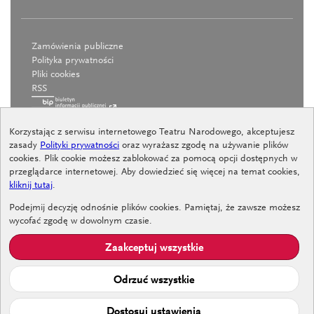
Zamówienia publiczne
Polityka prywatności
Pliki cookies
RSS
Korzystając z serwisu internetowego Teatru Narodowego, akceptujesz
zasady
Polityki prywatności
oraz wyrażasz zgodę na używanie plików
cookies. Plik cookie możesz zablokować za pomocą opcji dostępnych w
przeglądarce internetowej. Aby dowiedzieć się więcej na temat cookies,
kliknij tutaj
.
Deklaracja dostępności
Procedura zgłoszeń wewnętrznych
Podejmij decyzję odnośnie plików cookies. Pamiętaj, że zawsze możesz
Procedura dotycząca przeciwdziałania niepożądanym
wycofać zgodę w dowolnym czasie.
zachowaniom
Zaakceptuj wszystkie
Standardy ochrony małoletnich
Odrzuć wszystkie
Dostosuj ustawienia