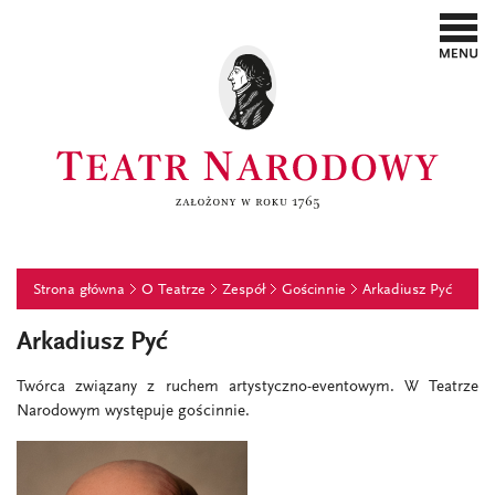
Strona główna
O Teatrze
Zespół
Gościnnie
Arkadiusz Pyć
Arkadiusz Pyć
Twórca związany z ruchem artystyczno-eventowym.
W Teatrze
Narodowym występuje gościnnie.