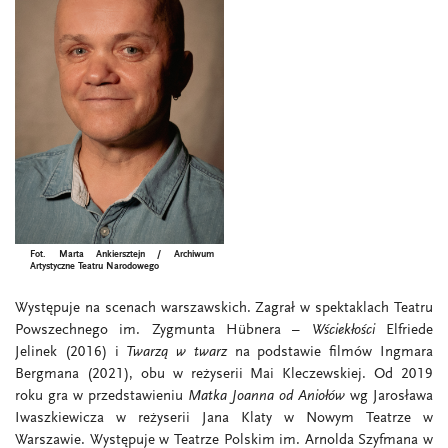
Fot. Marta Ankiersztejn / Archiwum
Artystyczne Teatru Narodowego
Występuje na scenach warszawskich. Zagrał w spektaklach Teatru
Powszechnego
im. Zygmunta Hübnera
–
Wściekłości
Elfriede
Jelinek (2016) i
Twarzą w twarz
na podstawie filmów Ingmara
Bergmana (2021), obu w reżyserii Mai Kleczewskiej. Od 2019
roku gra w przedstawieniu
Matka Joanna od Aniołów
wg Jarosława
Iwaszkiewicza w reżyserii Jana Klaty w Nowym Teatrze w
Warszawie. Występuje w Teatrze Polskim im. Arnolda Szyfmana w