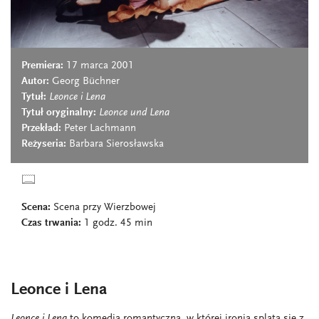
Premiera:
17 marca 2001
Autor:
Georg Büchner
Tytuł:
Leonce i Lena
Tytuł oryginalny:
Leonce und Lena
Przekład:
Peter Lachmann
Reżyseria:
Barbara Sierosławska
Scena:
Scena przy Wierzbowej
Czas trwania:
1 godz. 45 min
Leonce i Lena
Leonce i Lena
to komedia romantyczna, w której ironia splata się z