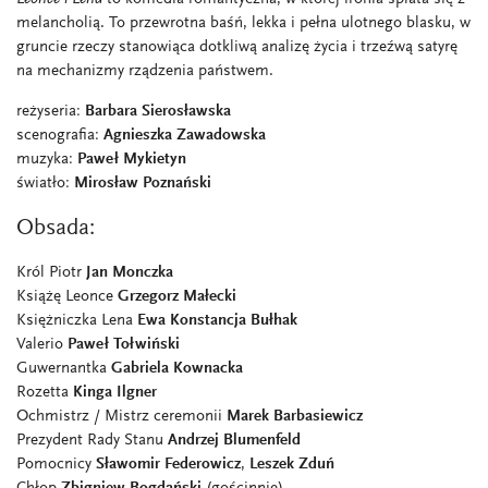
melancholią. To przewrotna baśń, lekka i pełna ulotnego blasku, w
gruncie rzeczy stanowiąca dotkliwą analizę życia i trzeźwą satyrę
na mechanizmy rządzenia państwem.
reżyseria:
Barbara Sierosławska
scenografia:
Agnieszka Zawadowska
muzyka:
Paweł Mykietyn
światło:
Mirosław Poznański
Obsada:
Król Piotr
Jan Monczka
Książę Leonce
Grzegorz Małecki
Księżniczka Lena
Ewa Konstancja Bułhak
Valerio
Paweł Tołwiński
Guwernantka
Gabriela Kownacka
Rozetta
Kinga Ilgner
Ochmistrz / Mistrz ceremonii
Marek Barbasiewicz
Prezydent Rady Stanu
Andrzej Blumenfeld
Pomocnicy
Sławomir Federowicz
,
Leszek Zduń