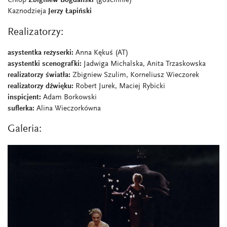
Chłop
Zbigniew Bogdański
(gościnnie)
Kaznodzieja
Jerzy Łapiński
Realizatorzy:
asystentka reżyserki:
Anna Kękuś (AT)
asystentki scenografki:
Jadwiga Michalska, Anita Trzaskowska
realizatorzy światła:
Zbigniew Szulim, Korneliusz Wieczorek
realizatorzy dźwięku:
Robert Jurek, Maciej Rybicki
inspicjent:
Adam Borkowski
suflerka:
Alina Wieczorkówna
Galeria: