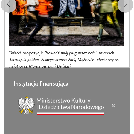
Wśród propozycji:
Prowadź swój pług przez kości umarłych
,
Termopile polskie
,
Niewyczerpany żart
,
Mężczyźni objaśniają mi
świat
oraz
Moralność pani Dulskiej
.
Instytucja finansująca